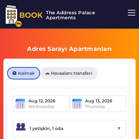
The Address Palace
BOOK
Apartments
Adres Sarayı Apartmanları
🏨 Kalmak
🚗 Havaalanı transferi
Wednesday
Thursday
▼