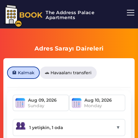
The Address Palace
BOOK
Apartments
Adres Sarayı Daireleri
🏨 Kalmak
🚗 Havaalanı transferi
Sunday
Monday
▼