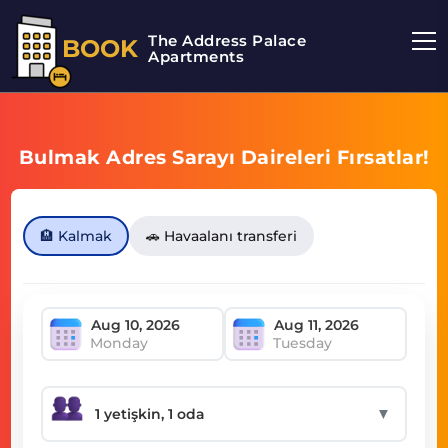
The Address Palace
BOOK
Apartments
Bulmak Adres Sarayı Daireleri Fırsatlar!
🏨 Kalmak
🚗 Havaalanı transferi
Monday
Tuesday
▼