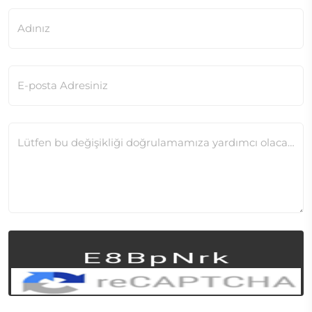
Adınız
E-posta Adresiniz
Lütfen bu değişikliği doğrulamamıza yardımcı olacak ek bağlam sağlayın