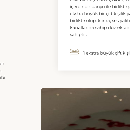
1 EKSTRA BÜYÜK ÇIFT K
Lüks Stüdyo
The Address Palace Daireler
durum banyosu ipi, oturma a