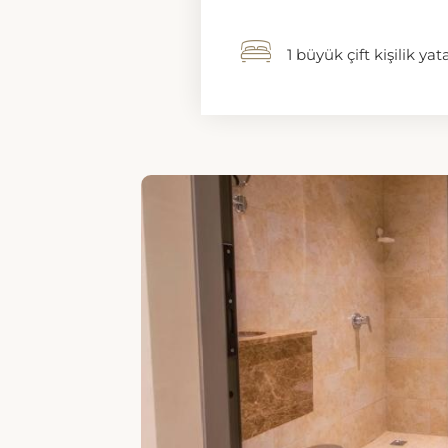
1 EKSTRA BÜYÜK ÇIFT K
Kraliçe Süiti
The Address Palace Apartme
açık bir duş, banyo, bidet, v
içeren bir banyo ile birlikte
ekstra büyük bir çift kişilik y
birlikte olup, klima, ses yal
kanallarına sahip düz ekran
sahiptir.