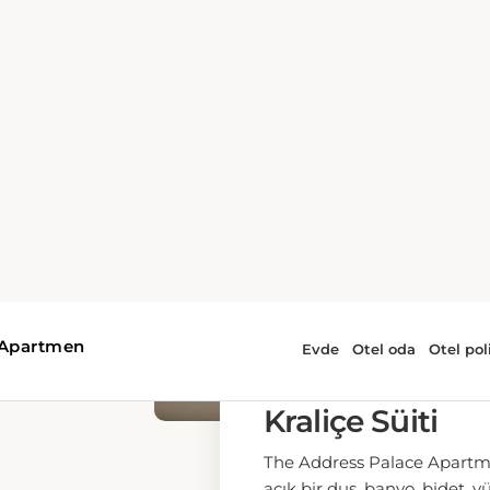
1 EKSTRA BÜYÜK ÇIFT K
Junior Süit
The Address Palace Apartmen
su, bir oturma odası, bir ya
malzemeleri ile özel bir ba
klima, ses yalıtımlı duvarlar
nevresimler, çikolatalar ve 
1 ekstra büyük çift kiş