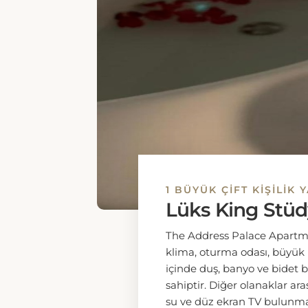
ve duşakabinli, bidetli ve 
içeren özel bir banyo ile don
yalıtımlı duvarlar, düz ekran
suya sahiptir.
1 ekstra büyük çift kiş