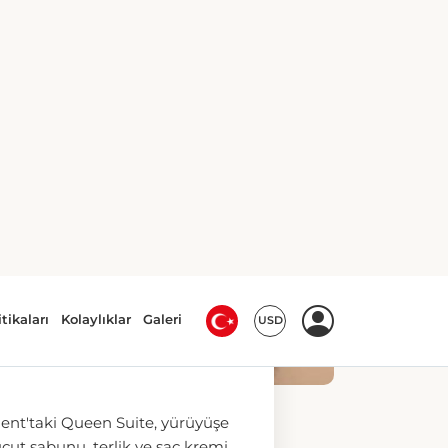
IŞILIK YATAK
t'teki Junior Suite, şişelenmiş
tak odası ve ücretsiz banyo
nyo sunmaktadır. Oda ayrıca
, uydu kanallı düz ekran TV,
şişelenmiş su içermektedir.
ilik yatak
Oda Ara