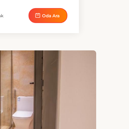
IŞILIK YATAK
nt'taki Queen Suite, yürüyüşe
ücut sabunu, terlik ve saç kremi
 gelir. Oda, oturma odası ve
atakla ayrı bir yatak odası ile
ıtımlı duvarlar, mini bar ve uydu
 TV gibi diğer olanaklara da