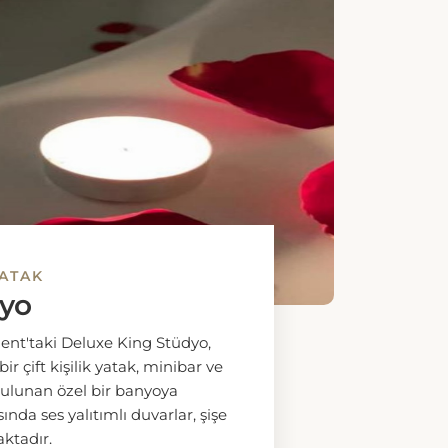
ücretsiz banyo malzemeleri
atılmıştır. Oda, klima, ses
 TV ve çikolata ile şişelenmiş
ilik yatak
Oda Ara