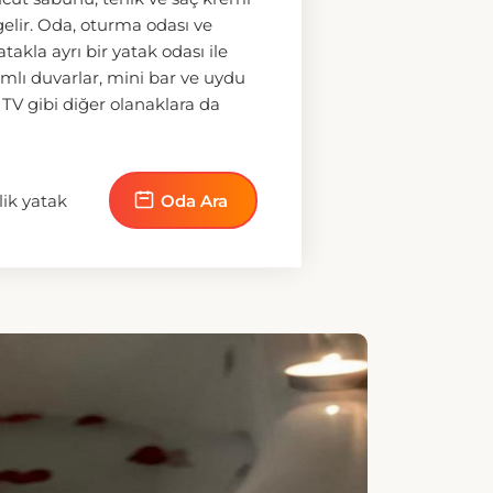
IŞILIK YATAK
i'ndeki Deluxe Stüdyo, acil
lanı, oturma odası, yatak odası