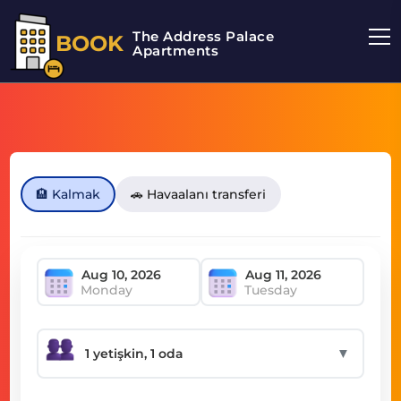
The Address Palace
BOOK
Apartments
🏨 Kalmak
🚗 Havaalanı transferi
Monday
Tuesday
▼