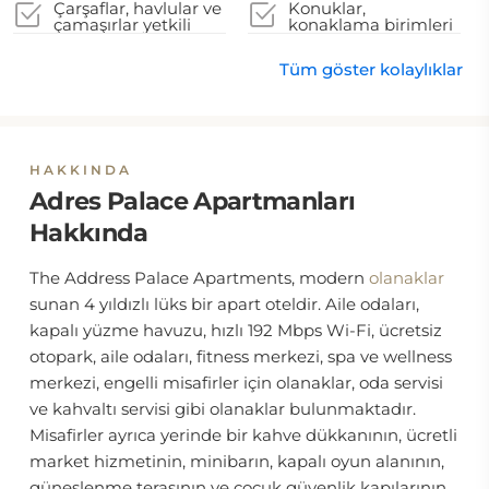
kullanılır
Çarşaflar, havlular ve
Konuklar,
çamaşırlar yetkili
konaklama birimleri
yerel makamların
için sunulan
talimatlarına uygun
herhangi bir temizlik
Tüm göster kolaylıklar
şekilde yıkanır
hizmetini iptal etme
seçeneğine sahiptir
HAKKINDA
Adres Palace Apartmanları
Hakkında
The Address Palace Apartments, modern
olanaklar
sunan 4 yıldızlı lüks bir apart oteldir. Aile odaları,
kapalı yüzme havuzu, hızlı 192 Mbps Wi-Fi, ücretsiz
otopark, aile odaları, fitness merkezi, spa ve wellness
merkezi, engelli misafirler için olanaklar, oda servisi
ve kahvaltı servisi gibi olanaklar bulunmaktadır.
Misafirler ayrıca yerinde bir kahve dükkanının, ücretli
market hizmetinin, minibarın, kapalı oyun alanının,
güneşlenme terasının ve çocuk güvenlik kapılarının