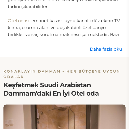
tadını çıkarabilirler.
Otel odası
, emanet kasası, uydu kanallı düz ekran TV,
klima, oturma alanı ve duşakabinli özel banyo,
terlikler ve saç kurutma makinesi içermektedir. Bazı
odalarda fırın, mikrodalga fırın ve ocak ile tam
donanımlı mutfak bulunurken, tüm birimlerde su
Daha fazla oku
ısıtıcıları mevcuttur.
Anahtar kart erişimi, emanet kasası, 24 saat güvenlik
KONAKLAYIN DAMMAM - HER BÜTÇEYE UYGUN
ve CCTV kameraları otelde kalan misafirlerin
ODALAR
güvenliğini sağlamaktadır. Ayrıca çok dilli personel
Keşfetmek Suudi Arabistan
misafirlere Arapça, İngilizce ve Urduca olarak
Dammam'daki En İyi Otel oda
yardımcı olabilir.
Konum:
The Address Palace Apartments, Abdulrahman Ibn