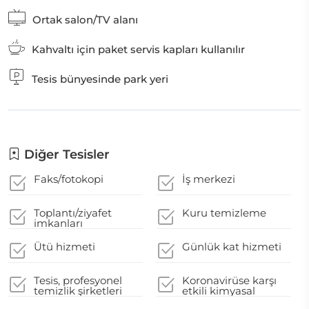
Ortak salon/TV alanı
Kahvaltı için paket servis kapları kullanılır
Tesis bünyesinde park yeri
Diğer Tesisler
Faks/fotokopi
İş merkezi
Toplantı/ziyafet
Kuru temizleme
imkanları
Ütü hizmeti
Günlük kat hizmeti
Tesis, profesyonel
Koronavirüse karşı
temizlik şirketleri
etkili kimyasal
tarafından temizlenir
temizlik malzemeleri