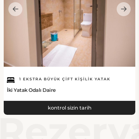
Awf Caddesi üzerinde, 32246 Dammam'da yer
almaktadır.
Yiyecek & İçecek:
Bu Dammam'daki en iyi otel yerinde herhangi bir
restoran bulundurmamakta ancak misafirler
yakınlardaki restoranlara ve kafelere yürüyerek
gidebilirler.
İnternet:
1 EKSTRA BÜYÜK ÇIFT KIŞILIK YATAK
İki Yatak Odalı Daire
Bu Dammam oteli 192 Mbps hızlı ücretsiz Wi-Fi
sunmaktadır.
kontrol sizin tarih
Rezerva
Misafir Otoparkı:
Özel ve erişilebilir otopark sunan Dammam'daki en